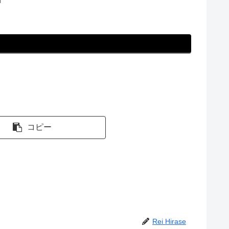
T
コピー
Rei Hirase