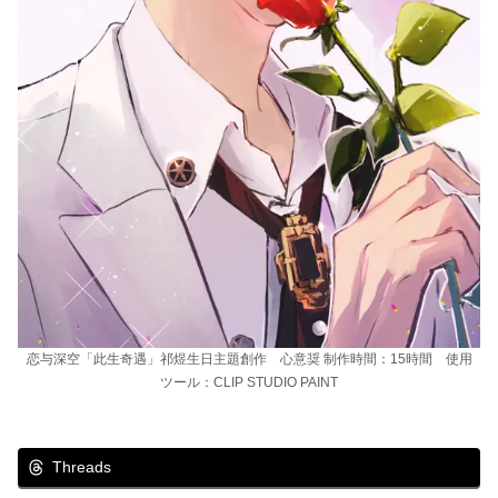
恋与深空「此生奇遇」祁煜生日主題創作 心意奨 制作時間：15時間 使用
ツール：CLIP STUDIO PAINT
Threads